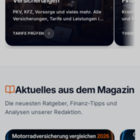
Versicherungen
Finan
PKV, KFZ, Vorsorge und vieles mehr. Alle
Kredite
Versicherungen, Tarife und Leistungen im
und Mode
Überblick.
TARIFE PRÜFEN
THEMEN
Aktuelles aus dem Magazin
Die neuesten Ratgeber, Finanz-Tipps und
Analysen unserer Redaktion.