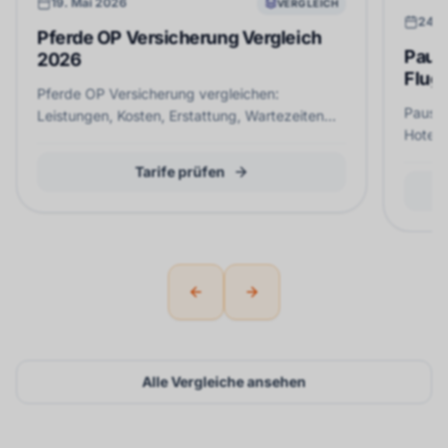
19. Mai 2026
VERGLEICH
24. 
Pferde OP Versicherung Vergleich
Paus
2026
Flug,
Pferde OP Versicherung vergleichen:
Pausch
Leistungen, Kosten, Erstattung, Wartezeiten
Hotel,
und wichtige Tarifunterschiede neutral prüfen.
mit Re
Tarife prüfen
Previous slide
Next slide
Alle Vergleiche ansehen