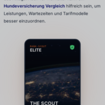
Hundeversicherung Vergleich
hilfreich sein, um
Leistungen, Wartezeiten und Tarifmodelle
besser einzuordnen.
RANK-SCOUT
ELITE
THE SCOUT