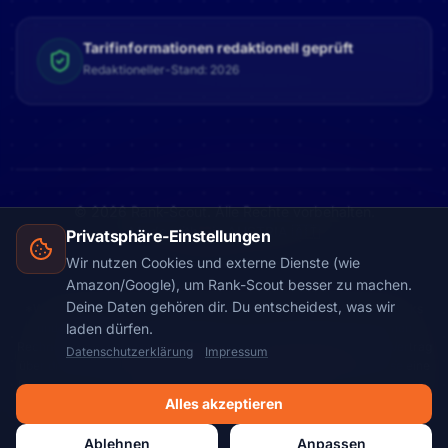
Tarifinformationen redaktionell geprüft
Redaktioneller-Stand: 2026
© 2026 Rank-Scout. Alle Rechte vorbehalten.
Made with
in AUSTRIA 🇦🇹
Privatsphäre-Einstellungen
Wir nutzen Cookies und externe Dienste (wie
Amazon/Google), um Rank-Scout besser zu machen.
Deine Daten gehören dir. Du entscheidest, was wir
*Werbehinweis: Rank-Scout finanziert sich teilweise über Partnerlinks
und eingebundene Vergleichsrechner. Wenn du über einen solchen
laden dürfen.
Rechner eine Berechnung startest, einen Antrag stellst oder einen Vertrag
Datenschutzerklärung
Impressum
über den jeweiligen Partner abschließt, erhalten wir möglicherweise eine
Provision. Für dich entstehen dadurch keine zusätzlichen Kosten. Unsere
Alles akzeptieren
Inhalte werden redaktionell erstellt, sachlich gepflegt und unabhängig von
einzelnen Partnerprovisionen strukturiert.
Ablehnen
Anpassen