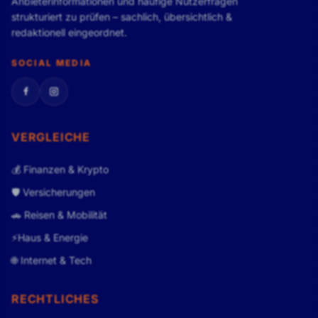
Anbieterinformationen und häufige Nutzerfragen
strukturiert zu prüfen – sachlich, übersichtlich &
redaktionell eingeordnet.
SOCIAL MEDIA
Facebook
Instagram
VERGLEICHE
💰 Finanzen & Krypto
🛡️ Versicherungen
🚗 Reisen & Mobilität
⚡Haus & Energie
🌐 Internet & Tech
RECHTLICHES