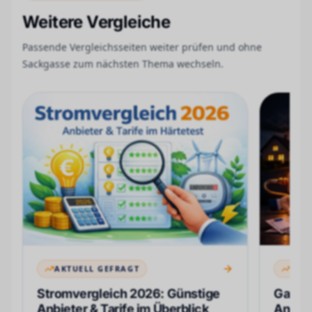
Weitere Vergleiche
Passende Vergleichsseiten weiter prüfen und ohne
Sackgasse zum nächsten Thema wechseln.
AKTUELL GEFRAGT
AKT
Stromvergleich 2026: Günstige
Gasver
Anbieter & Tarife im Überblick
Anbiet