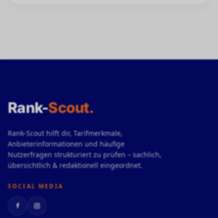
Rank-
Scout
.
Rank-Scout hilft dir, Tarifmerkmale,
Anbieterinformationen und häufige
Nutzerfragen strukturiert zu prüfen – sachlich,
übersichtlich & redaktionell eingeordnet.
SOCIAL MEDIA
Facebook
Instagram