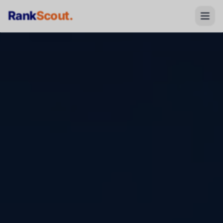
Rank
Scout
.