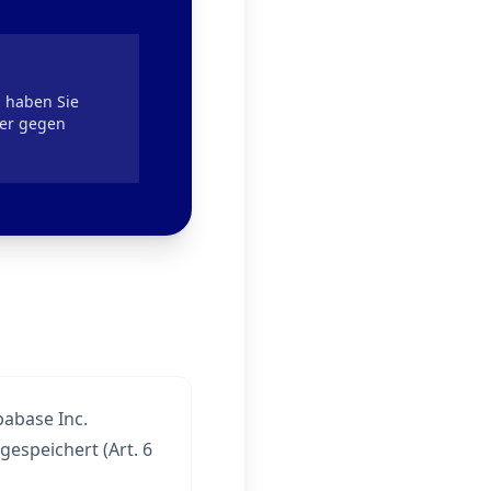
, haben Sie
der gegen
pabase Inc.
espeichert (Art. 6