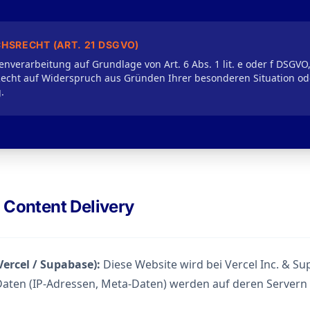
HSRECHT (ART. 21 DSGVO)
tenverarbeitung auf Grundlage von Art. 6 Abs. 1 lit. e oder f DSGVO
 Recht auf Widerspruch aus Gründen Ihrer besonderen Situation o
.
& Content Delivery
Vercel / Supabase):
Diese Website wird bei Vercel Inc. & Su
Daten (IP-Adressen, Meta-Daten) werden auf deren Servern g