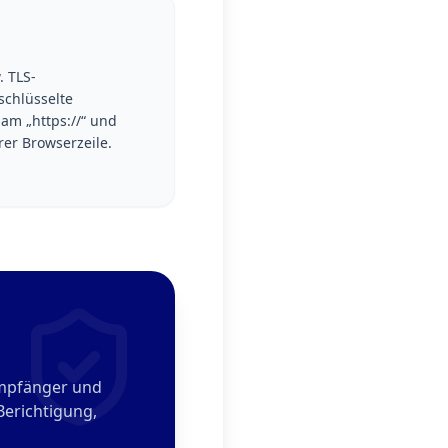
. TLS-
schlüsselte
am „https://“ und
er Browserzeile.
Empfänger und
erichtigung,