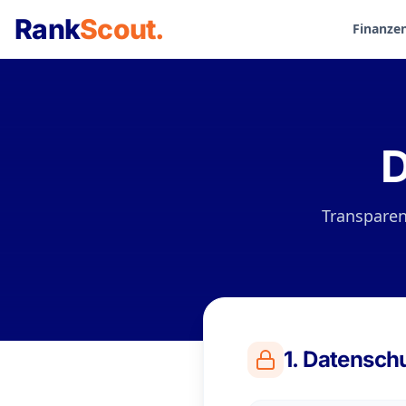
Rank
Scout
.
Finanzen
D
Transparenz
1. Datenschu