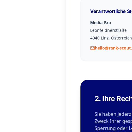
Verantwortliche St
Media-Bro
Leonfeldnerstraße
4040 Linz, Österreich
hello@rank-scout
2. Ihre Rec
Sie haben jederz
Zweck Ihrer ges
Sperrung oder L