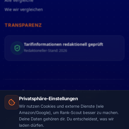
Alle Vergleiche
Wie wir vergleichen
TRANSPARENZ
Tarifinformationen redaktionell geprüft
Redaktioneller-Stand: 2026
© 2026 Rank-Scout. Alle Rechte vorbehalten.
Made with
in AUSTRIA 🇦🇹
Privatsphäre-Einstellungen
Wir nutzen Cookies und externe Dienste (wie
Amazon/Google), um Rank-Scout besser zu machen.
Deine Daten gehören dir. Du entscheidest, was wir
*Werbehinweis: Rank-Scout finanziert sich teilweise über Partnerlinks und
eingebundene Vergleichsrechner. Wenn du über einen solchen Rechner
laden dürfen.