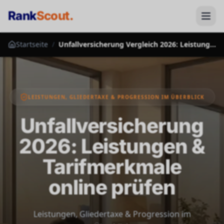
Rank
Scout
.
Startseite
/
Unfallversicherung Vergleich 2026: Leistungen & Tarifmerkmale im Überblick
LEISTUNGEN, GLIEDERTAXE & PROGRESSION IM ÜBERBLICK
Unfallversicherung
2026: Leistungen &
Tarifmerkmale
online prüfen
Leistungen, Gliedertaxe & Progression im