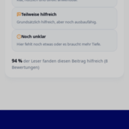
Teilweise hilfreich
Grundsätzlich hilfreich, aber noch ausbaufähig.
Noch unklar
Hier fehlt noch etwas oder es braucht mehr Tiefe.
94
%
der Leser fanden diesen Beitrag hilfreich (
8
Bewertungen)