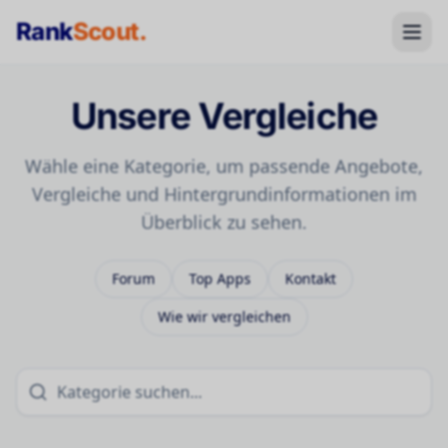
Rank
Scout
.
Unsere Vergleiche
Wähle eine Kategorie, um passende Angebote,
Vergleiche und Hintergrundinformationen im
Überblick zu sehen.
Forum
Top Apps
Kontakt
Wie wir vergleichen