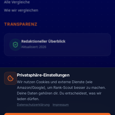
Alle Vergleiche
Wie wir vergleichen
TRANSPARENZ
Redaktioneller Überblick
Aktualisiert: 2026
Privatsphäre-Einstellungen
Wir nutzen Cookies und externe Dienste (wie
© 2026 Rank-Scout. Alle Rechte vorbehalten.
Amazon/Google), um Rank-Scout besser zu machen.
Made with
in AUSTRIA 🇦🇹
Deine Daten gehören dir. Du entscheidest, was wir
laden dürfen.
Datenschutzerklärung
Impressum
*Werbehinweis: Wir finanzieren uns über sogenannte Affiliate-Links. Wenn
du über einen Link auf dieser Seite einkaufst, erhalten wir möglicherweise