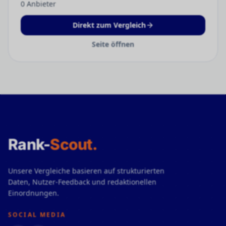
0
Anbieter
Direkt zum Vergleich
Seite öffnen
Rank-
Scout
.
Unsere Vergleiche basieren auf strukturierten
Daten, Nutzer-Feedback und redaktionellen
Einordnungen.
SOCIAL MEDIA