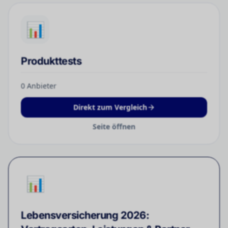
📊
Produkttests
0
Anbieter
Direkt zum Vergleich
Seite öffnen
📊
Lebensversicherung 2026: