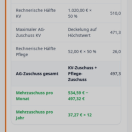
Rechnerische Hälfte
1.020,00 € ×
510,00 €
KV
50 %
Maximaler AG-
Deckelung auf
471,32 €
Zuschuss KV
Höchstwert
Rechnerische Hälfte
52,00 € × 50 %
26,00 €
Pflege
KV-Zuschuss +
AG-Zuschuss gesamt
Pflege-
497,32 €
Zuschuss
Mehrzuschuss pro
534,59 € −
Monat
497,32 €
Mehrzuschuss pro
37,27 € × 12
Jahr