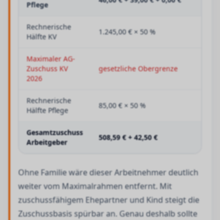
Pflege
Rechnerische
1.245,00 € × 50 %
62
Hälfte KV
Maximaler AG-
Zuschuss KV
gesetzliche Obergrenze
50
2026
Rechnerische
85,00 € × 50 %
4
Hälfte Pflege
Gesamtzuschuss
508,59 € + 42,50 €
55
Arbeitgeber
Ohne Familie wäre dieser Arbeitnehmer deutlich
weiter vom Maximalrahmen entfernt. Mit
zuschussfähigem Ehepartner und Kind steigt die
Zuschussbasis spürbar an. Genau deshalb sollte