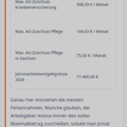
Max. AG-Zuschuss
508,59 € / Monat
Arbe
Krankenversicherung
PKV
Bund
Höch
Max. AG-Zuschuss Pflege
104,63 € / Monat
priva
Pfle
Max. AG-Zuschuss Pflege
75,56 € / Monat
Sond
in Sachsen
Wich
Jahresarbeitsentgeltgrenze
77.400,00 €
PKV-
2026
Stat
Genau hier entstehen die meisten
Fehlannahmen. Manche glauben, der
Arbeitgeber müsse immer den vollen
Maximalbetrag zuschießen, sobald man privat