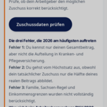
Prüfe, ob dein Arbeitgeber den möglichen
Zuschuss korrekt berücksichtigt.
Zuschussdaten prüfen
Die drei Fehler, die 2026 am häufigsten auftreten
Fehler 1:
Du kennst nur deinen Gesamtbeitrag,
aber nicht die Aufteilung in Kranken- und
Pflegeversicherung.
Fehler 2:
Du gehst vom Höchstsatz aus, obwohl
dein tatsächlicher Zuschuss nur die Hälfte deines
realen Beitrags abbildet.
Fehler 3:
Familie, Sachsen-Regel und
Einkommensgrenzen wurden nicht vollständig
berücksichtigt.