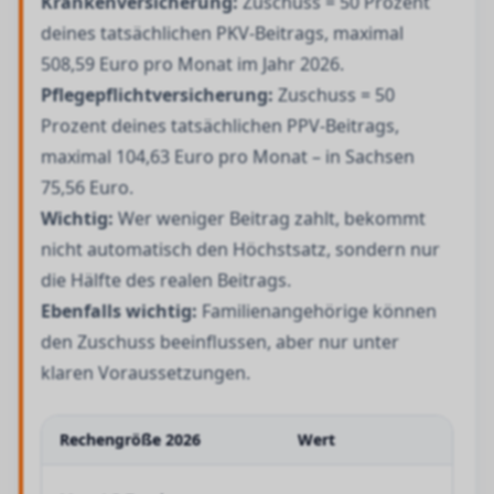
Krankenversicherung:
Zuschuss = 50 Prozent
deines tatsächlichen PKV-Beitrags, maximal
508,59 Euro pro Monat im Jahr 2026.
Pflegepflichtversicherung:
Zuschuss = 50
Prozent deines tatsächlichen PPV-Beitrags,
maximal 104,63 Euro pro Monat – in Sachsen
75,56 Euro.
Wichtig:
Wer weniger Beitrag zahlt, bekommt
nicht automatisch den Höchstsatz, sondern nur
die Hälfte des realen Beitrags.
Ebenfalls wichtig:
Familienangehörige können
den Zuschuss beeinflussen, aber nur unter
klaren Voraussetzungen.
Rechengröße 2026
Wert
Bede
Ober