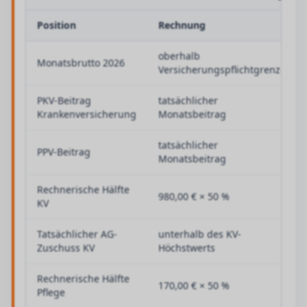
Position
Rechnung
oberhalb
Monatsbrutto 2026
Versicherungspflichtgrenze
PKV-Beitrag
tatsächlicher
Krankenversicherung
Monatsbeitrag
tatsächlicher
PPV-Beitrag
Monatsbeitrag
Rechnerische Hälfte
980,00 € × 50 %
KV
Tatsächlicher AG-
unterhalb des KV-
Zuschuss KV
Höchstwerts
Rechnerische Hälfte
170,00 € × 50 %
Pflege