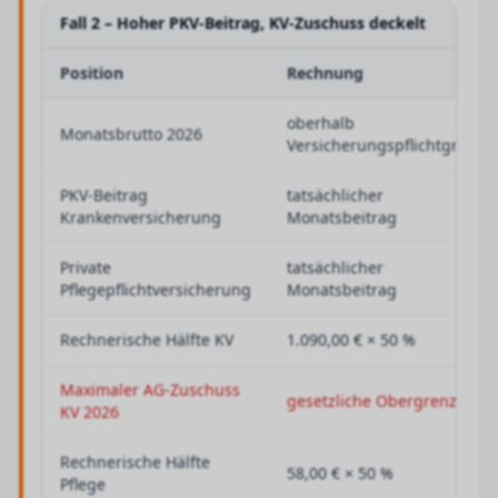
Fall 2 – Hoher PKV-Beitrag, KV-Zuschuss deckelt
Position
Rechnung
oberhalb
Monatsbrutto 2026
Versicherungspflichtgrenze
PKV-Beitrag
tatsächlicher
Krankenversicherung
Monatsbeitrag
Private
tatsächlicher
Pflegepflichtversicherung
Monatsbeitrag
Rechnerische Hälfte KV
1.090,00 € × 50 %
Maximaler AG-Zuschuss
gesetzliche Obergrenze
KV 2026
Rechnerische Hälfte
58,00 € × 50 %
Pflege