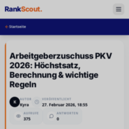
Rank
Scout
.
Startseite
Arbeitgeberzuschuss PKV
2026: Höchstsatz,
Berechnung & wichtige
Regeln
AUTOR
VERÖFFENTLICHT
K
Kyra
27. Februar 2026, 18:55
AUFRUFE
ANTWORTEN
375
0