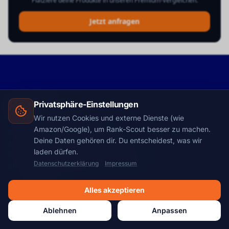
Platziere deine Produkte in unseren Premium-Vergleichen.
Jetzt anfragen
Rank-
Scout
.
Privatsphäre-Einstellungen
Wir nutzen Cookies und externe Dienste (wie
Amazon/Google), um Rank-Scout besser zu machen.
Rank-Scout hilft dir, Tarifmerkmale,
Deine Daten gehören dir. Du entscheidest, was wir
Anbieterinformationen und häufige
laden dürfen.
Nutzerfragen strukturiert zu prüfen – sachlich,
Datenschutzerklärung
Impressum
übersichtlich & redaktionell eingeordnet.
SOCIAL MEDIA
Alles akzeptieren
Ablehnen
Anpassen
Facebook
Instagram