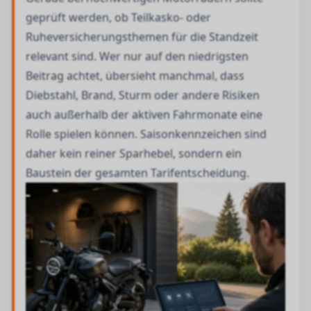
geprüft werden, ob Teilkasko- oder
Ruheversicherungsthemen für die Standzeit
relevant sind. Wer nur auf den niedrigsten
Beitrag achtet, übersieht manchmal, dass
Diebstahl, Brand, Sturm oder andere Risiken
auch außerhalb der aktiven Fahrmonate eine
Rolle spielen können. Saisonkennzeichen sind
daher kein reiner Sparhebel, sondern ein
Baustein der gesamten Tarifentscheidung.