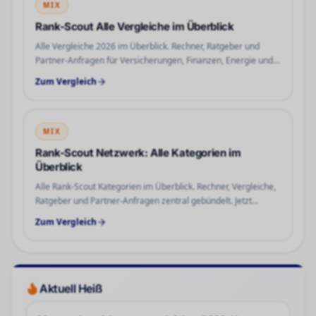
MIX
Rank-Scout Alle Vergleiche im Überblick
Alle Vergleiche 2026 im Überblick. Rechner, Ratgeber und
Partner-Anfragen für Versicherungen, Finanzen, Energie und
Tech zentral gebündelt. Jetzt prüfen.
Zum Vergleich
MIX
Rank-Scout Netzwerk: Alle Kategorien im
Überblick
Alle Rank-Scout Kategorien im Überblick. Rechner, Vergleiche,
Ratgeber und Partner-Anfragen zentral gebündelt. Jetzt
Themen und Bereiche strukturiert ansehen.
Zum Vergleich
Aktuell Heiß