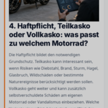
4. Haftpflicht, Teilkasko
oder Vollkasko: was passt
zu welchem Motorrad?
Die Haftpflicht bildet den notwendigen
Grundschutz. Teilkasko kann interessant sein,
wenn Risiken wie Diebstahl, Brand, Sturm, Hagel,
Glasbruch, Wildschäden oder bestimmte
Naturereignisse berücksichtigt werden sollen.
Vollkasko geht weiter und kann zusätzlich
selbstverschuldete Schäden am eigenen
Motorrad oder Vandalismus einbeziehen. Welche