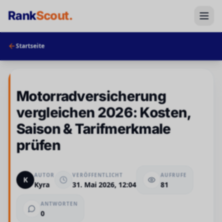
Rank
Scout
.
Startseite
Motorradversicherung
vergleichen 2026: Kosten,
Saison & Tarifmerkmale
prüfen
AUTOR
VERÖFFENTLICHT
AUFRUFE
K
Kyra
31. Mai 2026, 12:04
81
ANTWORTEN
0