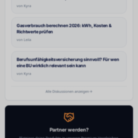
von
Kyra
Gasverbrauch berechnen 2026: kWh, Kosten &
Richtwerte prüfen
von
Leila
Berufsunfähigkeitsversicherung sinnvoll? Für wen
eine BU wirklich relevant sein kann
von
Kyra
Alle Diskussionen anzeigen
Partner werden?