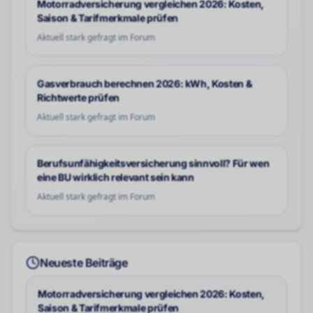
Motorradversicherung vergleichen 2026: Kosten,
Saison & Tarifmerkmale prüfen
Aktuell stark gefragt im Forum
Gasverbrauch berechnen 2026: kWh, Kosten &
Richtwerte prüfen
Aktuell stark gefragt im Forum
Berufsunfähigkeitsversicherung sinnvoll? Für wen
eine BU wirklich relevant sein kann
Aktuell stark gefragt im Forum
Neueste Beiträge
Motorradversicherung vergleichen 2026: Kosten,
Saison & Tarifmerkmale prüfen