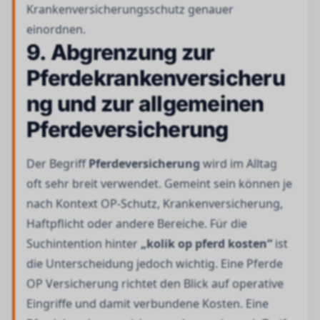
Krankenversicherungsschutz genauer
einordnen.
9. Abgrenzung zur
Pferdekrankenversicheru
ng und zur allgemeinen
Pferdeversicherung
Der Begriff
Pferdeversicherung
wird im Alltag
oft sehr breit verwendet. Gemeint sein können je
nach Kontext OP-Schutz, Krankenversicherung,
Haftpflicht oder andere Bereiche. Für die
Suchintention hinter
„kolik op pferd kosten“
ist
die Unterscheidung jedoch wichtig. Eine Pferde
OP Versicherung richtet den Blick auf operative
Eingriffe und damit verbundene Kosten. Eine