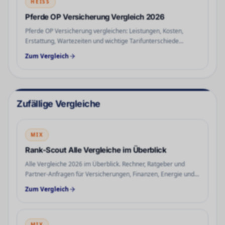
HEISS
Pferde OP Versicherung Vergleich 2026
Pferde OP Versicherung vergleichen: Leistungen, Kosten,
Erstattung, Wartezeiten und wichtige Tarifunterschiede
neutral prüfen.
Zum Vergleich
Zufällige Vergleiche
MIX
Rank-Scout Alle Vergleiche im Überblick
Alle Vergleiche 2026 im Überblick. Rechner, Ratgeber und
Partner-Anfragen für Versicherungen, Finanzen, Energie und
Tech zentral gebündelt. Jetzt prüfen.
Zum Vergleich
MIX