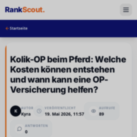
Rank
Scout
.
Startseite
Kolik-OP beim Pferd: Welche
Kosten können entstehen
und wann kann eine OP-
Versicherung helfen?
AUTOR
VERÖFFENTLICHT
AUFRUFE
K
Kyra
19. Mai 2026, 11:57
89
ANTWORTEN
0