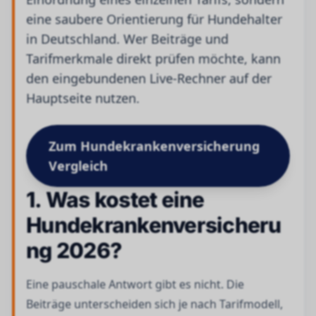
eine saubere Orientierung für Hundehalter
in Deutschland. Wer Beiträge und
Tarifmerkmale direkt prüfen möchte, kann
den eingebundenen Live-Rechner auf der
Hauptseite nutzen.
Zum Hundekrankenversicherung
Vergleich
1. Was kostet eine
Hundekrankenversicheru
ng 2026?
Eine pauschale Antwort gibt es nicht. Die
Beiträge unterscheiden sich je nach Tarifmodell,