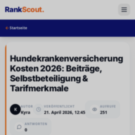
Rank
Scout
.
Startseite
Hundekrankenversicherung
Kosten 2026: Beiträge,
Selbstbeteiligung &
Tarifmerkmale
AUTOR
VERÖFFENTLICHT
AUFRUFE
K
Kyra
21. April 2026, 12:45
251
ANTWORTEN
0