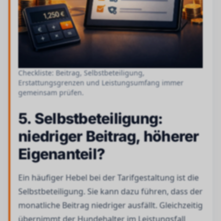
Checkliste: Beitrag, Selbstbeteiligung,
Erstattungsgrenzen und Leistungsumfang immer
gemeinsam prüfen.
5. Selbstbeteiligung:
niedriger Beitrag, höherer
Eigenanteil?
Ein häufiger Hebel bei der Tarifgestaltung ist die
Selbstbeteiligung. Sie kann dazu führen, dass der
monatliche Beitrag niedriger ausfällt. Gleichzeitig
übernimmt der Hundehalter im Leistungsfall