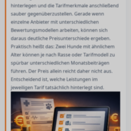
hinterlegen und die Tarifmerkmale anschließend
sauber gegenüberzustellen. Gerade wenn
einzelne Anbieter mit unterschiedlichen
Bewertungsmodellen arbeiten, können sich
daraus deutliche Preisunterschiede ergeben.
Praktisch heißt das: Zwei Hunde mit ähnlichem
Alter können je nach Rasse oder Tarifmodell zu
spürbar unterschiedlichen Monatsbeiträgen
führen. Der Preis allein reicht daher nicht aus.
Entscheidend ist, welche Leistungen im
jeweiligen Tarif tatsächlich hinterlegt sind.