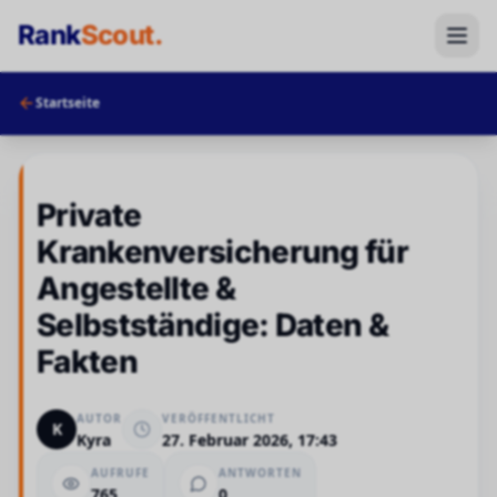
Rank
Scout
.
Startseite
Private
Krankenversicherung für
Angestellte &
Selbstständige: Daten &
Fakten
AUTOR
VERÖFFENTLICHT
K
Kyra
27. Februar 2026, 17:43
AUFRUFE
ANTWORTEN
765
0