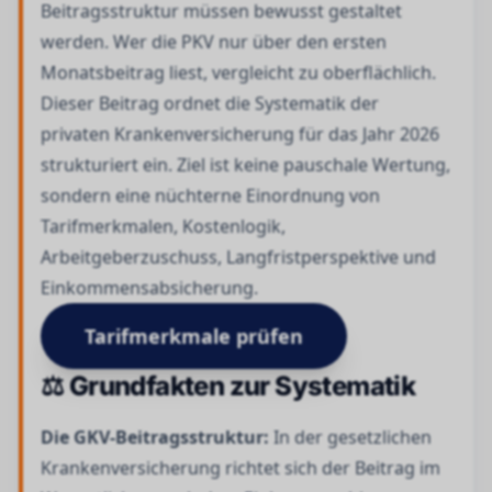
Beitragsstruktur müssen bewusst gestaltet
werden. Wer die PKV nur über den ersten
Monatsbeitrag liest, vergleicht zu oberflächlich.
Dieser Beitrag ordnet die Systematik der
privaten Krankenversicherung für das Jahr 2026
strukturiert ein. Ziel ist keine pauschale Wertung,
sondern eine nüchterne Einordnung von
Tarifmerkmalen, Kostenlogik,
Arbeitgeberzuschuss, Langfristperspektive und
Einkommensabsicherung.
Tarifmerkmale prüfen
⚖️ Grundfakten zur Systematik
Die GKV-Beitragsstruktur:
In der gesetzlichen
Krankenversicherung richtet sich der Beitrag im