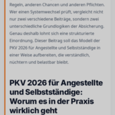
Regeln, anderen Chancen und anderen Pflichten.
Wer einen Systemwechsel prüft, vergleicht nicht
nur zwei verschiedene Beiträge, sondern zwei
unterschiedliche Grundlogiken der Absicherung.
Genau deshalb lohnt sich eine strukturierte
Einordnung. Dieser Beitrag soll das Modell der
PKV 2026 für Angestellte und Selbstständige in
einer Weise aufbereiten, die verständlich,
nüchtern und belastbar bleibt.
PKV 2026 für Angestellte
und Selbstständige:
Worum es in der Praxis
wirklich geht